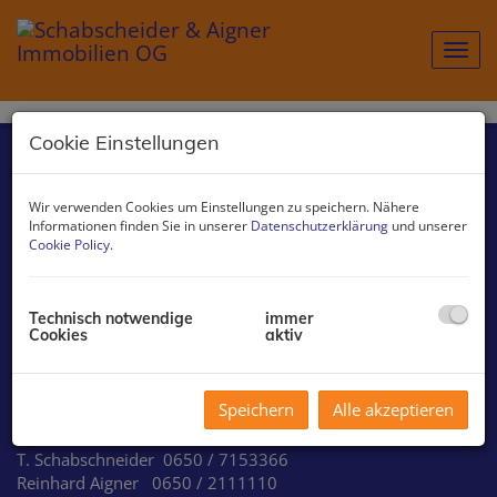
Navig
Cookie Einstellungen
Immobilien
Kontakt
Wir verwenden Cookies um Einstellungen zu speichern. Nähere
Informationen finden Sie in unserer
Datenschutzerklärung
und unserer
Impressum
Cookie Policy
.
Datenschutzinformation
Adresse:
Technisch notwendige
immer
Cookies
aktiv
Franz-Kollmann-Straße 4
A-3300 Amstetten
Speichern
Alle akzeptieren
Geschäftsführung:
T. Schabschneider 0650 / 7153366
Reinhard Aigner 0650 / 2111110